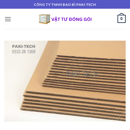
Bỏ
CÔNG TY TNHH BAO BÌ PAKI-TECH
qua
nội
0
dung