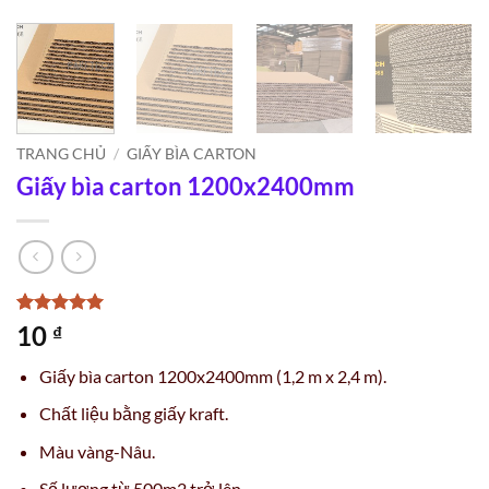
TRANG CHỦ
/
GIẤY BÌA CARTON
Giấy bìa carton 1200x2400mm
5
1
trên 5
10
₫
dựa trên
đánh giá
Giấy bìa carton 1200x2400mm (1,2 m x 2,4 m).
Chất liệu bằng giấy kraft.
Màu vàng-Nâu.
Số lượng từ 500m2 trở lên.