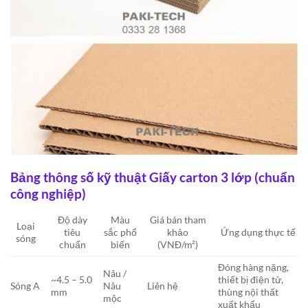
Bảng thông số kỹ thuật Giấy carton 3 lớp (chuẩn
công nghiệp)
Độ dày
Màu
Giá bán tham
Loại
tiêu
sắc phổ
khảo
Ứng dụng thực tế
sóng
chuẩn
biến
(VNĐ/m²)
Đóng hàng nặng,
Nâu /
~4.5 – 5.0
thiết bị điện tử,
Sóng A
Nâu
Liên hệ
mm
thùng nội thất
mộc
xuất khẩu