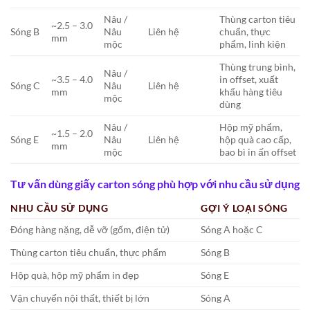
Nâu /
Thùng carton tiêu
~2.5 – 3.0
Sóng B
Nâu
Liên hệ
chuẩn, thực
mm
mộc
phẩm, linh kiện
Thùng trung bình,
Nâu /
~3.5 – 4.0
in offset, xuất
Sóng C
Nâu
Liên hệ
mm
khẩu hàng tiêu
mộc
dùng
Nâu /
Hộp mỹ phẩm,
~1.5 – 2.0
Sóng E
Nâu
Liên hệ
hộp quà cao cấp,
mm
mộc
bao bì in ấn offset
Tư vấn dùng giấy carton sóng phù hợp với nhu cầu sử dụng
NHU CẦU SỬ DỤNG
GỢI Ý LOẠI SÓNG
Đóng hàng nặng, dễ vỡ (gốm, điện tử)
Sóng A hoặc C
Thùng carton tiêu chuẩn, thực phẩm
Sóng B
Hộp quà, hộp mỹ phẩm in đẹp
Sóng E
Vận chuyển nội thất, thiết bị lớn
Sóng A