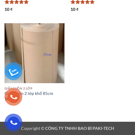
Được xếp
Được xếp
10
₫
10
₫
hạng
5
5
hạng
5
5
sao
sao
GIẤY CUỘN 2 LỚP
Giấy cuộn 2 lớp khổ 85cm
10
₫
Copyright ©
CÔNG TY TNHH BAO BÌ PAKI-TECH