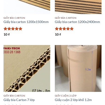
GIẤY BÌA CARTON
GIẤY BÌA CARTON
Giấy bìa carton 1200x1500mm
Giấy bìa carton 1200x2400mm
Được xếp
Được xếp
10
₫
10
₫
hạng
5
5
hạng
5
5
sao
sao
GIẤY BÌA CARTON
GIẤY CUỘN 2 LỚP
Giấy bìa Carton 7 lớp
Giấy cuộn 2 lớp khổ 1.2m