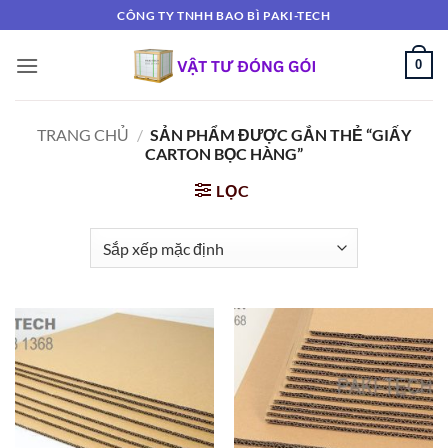
Bỏ
CÔNG TY TNHH BAO BÌ PAKI-TECH
qua
nội
0
dung
TRANG CHỦ
/
SẢN PHẨM ĐƯỢC GẮN THẺ “GIẤY
CARTON BỌC HÀNG”
LỌC