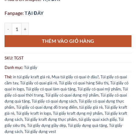
Fanpage:
TẠI ĐÂY
Túi giấy có quai hàng Siêu thị số lượng
THÊM VÀO GIỎ HÀNG
SKU:
TGST
Danh mục:
Túi giấy
Thẻ:
in túi giấy kraft giá rẻ
,
Mua túi giấy có quai ở đâu?
,
Túi giấy có quai
cầm tay
,
Túi giấy có quai giá rẻ
,
Túi giấy có quai hàng Siêu thị
,
Túi giấy có
quai in logo
,
Túi giấy có quai làm quà tặng
,
Túi giấy có quai mỹ phẩm
,
Túi
giấy có quai thời trang
,
Túi giấy có quai đựng mỹ phẩm
,
Túi giấy có quai
đựng quà tặng
,
Túi giấy có quai đựng sách
,
Túi giấy có quai đựng thực
phẩm
,
Túi giấy có quai đựng đồ trang điểm
,
túi giấy giá rẻ
,
Túi giấy kraft
giá rẻ
,
Túi giấy kraft in logo
,
Túi giấy kraft đựng mỹ phẩm
,
Túi giấy kraft
đựng sách
,
Túi giấy kraft đựng thực phẩm
,
túi giấy quai xách giấy
,
Túi
giấy siêu thị
,
Túi giấy đựng giầy dép
,
Túi giấy đựng quà tặng
,
Túi giấy
đựng sách
,
Túi giấy đựng vest