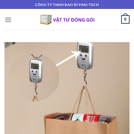
Bỏ
CÔNG TY TNHH BAO BÌ PAKI-TECH
qua
nội
0
dung