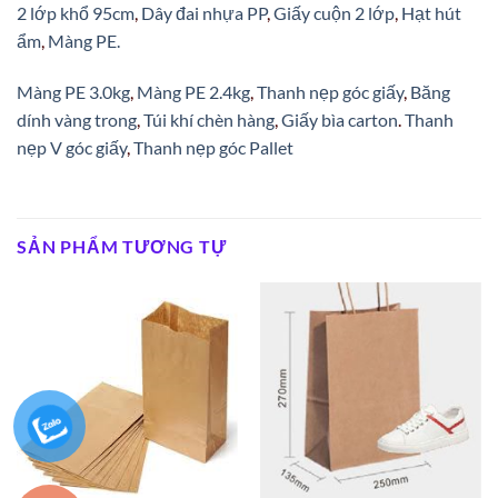
2 lớp khổ 95cm
,
Dây đai nhựa PP
,
Giấy cuộn 2 lớp
,
Hạt hút
ẩm
,
Màng PE.
Màng PE 3.0kg
,
Màng PE 2.4kg
,
Thanh nẹp góc giấy
,
Băng
dính vàng trong
,
Túi khí chèn hàng
,
Giấy bìa carton
.
Thanh
nẹp V góc giấy
,
Thanh nẹp góc Pallet
SẢN PHẨM TƯƠNG TỰ