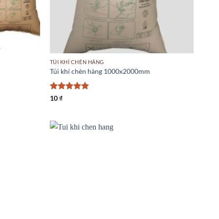
TÚI KHÍ CHÈN HÀNG
Túi khí chèn hàng 1000x2000mm
Được xếp
10
₫
hạng
5
5
sao