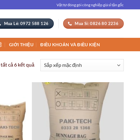
Vật tư đóng gói công nghiệp giá sỉ tận gốc
Mua Lẻ: 0972 588 126
Mua Sỉ: 0826 80 2236
Ệ
GIỚI THIỆU
ĐIỀU KHOẢN VÀ ĐIỀU KIỆN
 tất cả 6 kết quả