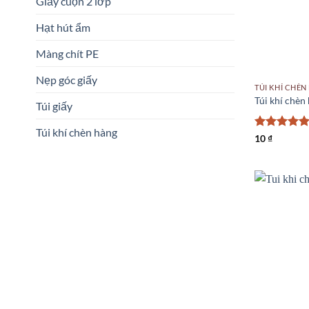
Giấy cuộn 2 lớp
Hạt hút ẩm
Màng chít PE
Nẹp góc giấy
TÚI KHÍ CHÈN
Túi khí chè
Túi giấy
Túi khí chèn hàng
Được xếp
10
₫
hạng
5
5
sao