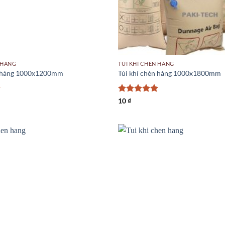
 HÀNG
TÚI KHÍ CHÈN HÀNG
n hàng 1000x1200mm
Túi khí chèn hàng 1000x1800mm
Được xếp
10
₫
hạng
5
5
sao