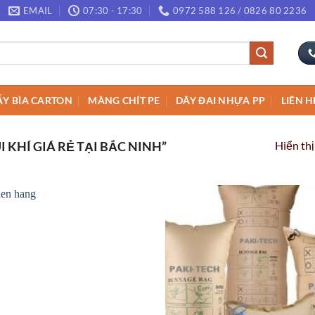
EMAIL
07:30 - 17:30
0972 588 126 / 0826 80 2236
ẤY BÌA CARTON
MÀNG CHÍT PE
DÂY ĐAI NHỰA PP
LIÊN H
Hiển thị
KHÍ GIÁ RẺ TẠI BẮC NINH”