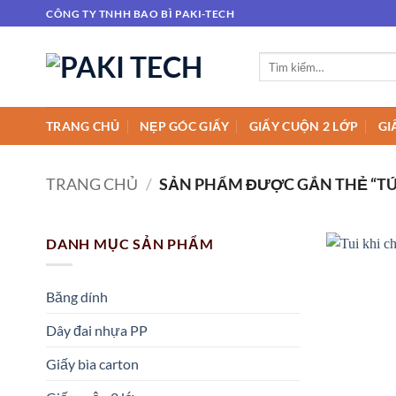
Bỏ
CÔNG TY TNHH BAO BÌ PAKI-TECH
qua
nội
Tìm
dung
kiếm:
TRANG CHỦ
NẸP GÓC GIẤY
GIẤY CUỘN 2 LỚP
GI
TRANG CHỦ
/
SẢN PHẨM ĐƯỢC GẮN THẺ “TÚI 
DANH MỤC SẢN PHẨM
Băng dính
Dây đai nhựa PP
Giấy bìa carton