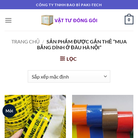
Bỏ
CÔNG TY TNHH BAO BÌ PAKI-TECH
qua
nội
0
dung
TRANG CHỦ
/
SẢN PHẨM ĐƯỢC GẮN THẺ “MUA
BĂNG DÍNH Ở ĐÂU HÀ NỘI”
LỌC
Mới